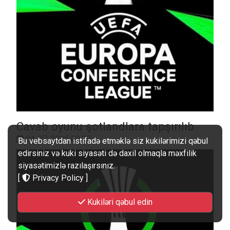
Cavab oyunu şotlandlara tapşırılıb
04-07-2025 00:00
Bu vebsaytdan istifadə etməklə siz kukilərimizi qəbul
edirsiniz və kuki siyasəti də daxil olmaqla məxfilik
siyasətimizlə razılaşırsınız.
[
Privacy Policy
]
Kukiləri qəbul edin