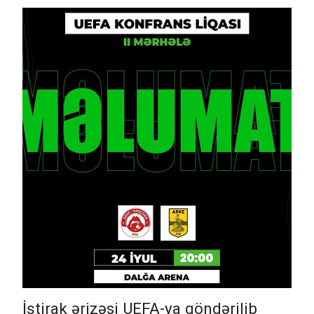
İştirak ərizəsi UEFA-ya göndərilib