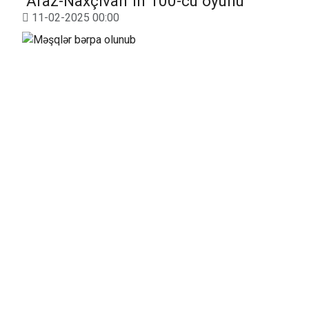
“Araz-Naxçıvan”ın 100-cü oyunu
11-02-2025 00:00