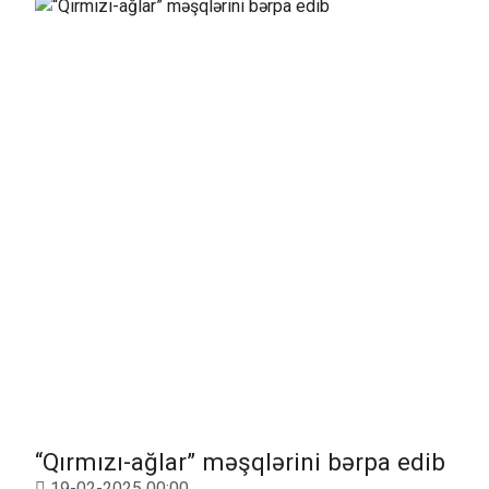
“Qırmızı-ağlar” məşqlərini bərpa edib
19-02-2025 00:00