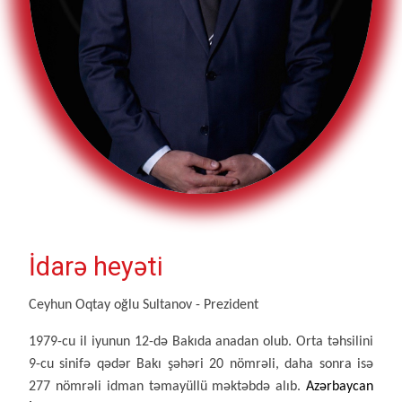
İdarə heyəti
Ceyhun Oqtay oğlu Sultanov - Prezident
1979-cu il iyunun 12-də Bakıda anadan olub. Orta təhsilini
9-cu sinifə qədər Bakı şəhəri 20 nömrəli, daha sonra isə
277 nömrəli idman təmayüllü məktəbdə alıb.
Azərbaycan