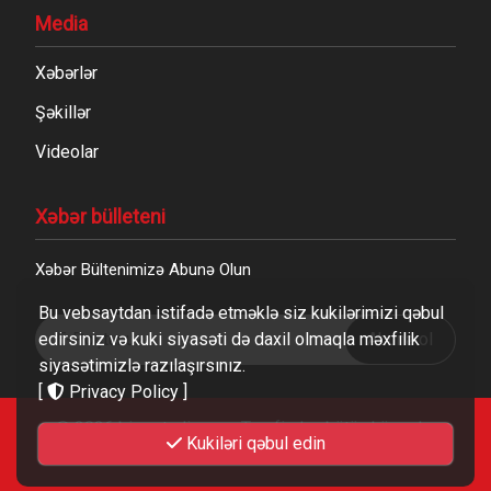
Media
Xəbərlər
Şəkillər
Videolar
Xəbər bülleteni
Xəbər Bültenimizə Abunə Olun
Bu vebsaytdan istifadə etməklə siz kukilərimizi qəbul
edirsiniz və kuki siyasəti də daxil olmaqla məxfilik
Abunə ol
siyasətimizlə razılaşırsınız.
[
Privacy Policy
]
© 2026
biosstudio.com
Tərəfindən bütün hüquqlar
Kukiləri qəbul edin
qorunur.