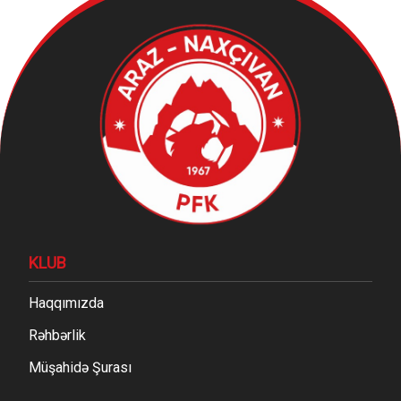
KLUB
Haqqımızda
Rəhbərlik
Müşahidə Şurası