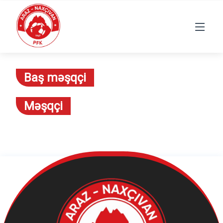
Baş məşqçi
Məşqçi