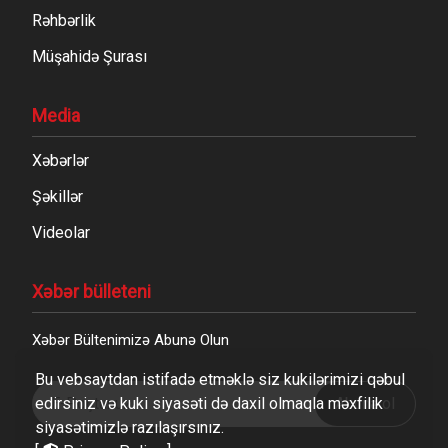
Rəhbərlik
Müşahidə Şurası
Media
Xəbərlər
Şəkillər
Videolar
Xəbər bülleteni
Xəbər Bültenimizə Abunə Olun
Bu vebsaytdan istifadə etməklə siz kukilərimizi qəbul
edirsiniz və kuki siyasəti də daxil olmaqla məxfilik
Abunə ol
siyasətimizlə razılaşırsınız.