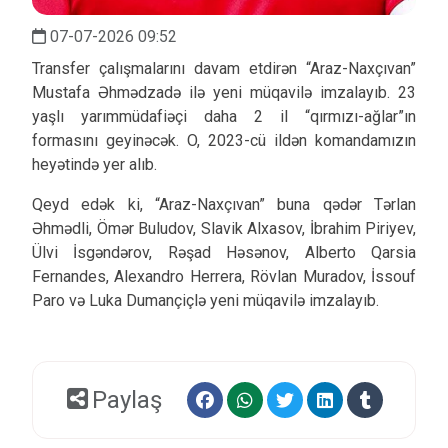
07-07-2026 09:52
Transfer çalışmalarını davam etdirən “Araz-Naxçıvan”
Mustafa Əhmədzadə ilə yeni müqavilə imzalayıb. 23
yaşlı yarımmüdafiəçi daha 2 il “qırmızı-ağlar”ın
formasını geyinəcək. O, 2023-cü ildən komandamızın
heyətində yer alıb.
Qeyd edək ki, “Araz-Naxçıvan” buna qədər Tərlan
Əhmədli, Ömər Buludov, Slavik Alxasov, İbrahim Piriyev,
Ülvi İsgəndərov, Rəşad Həsənov, Alberto Qarsia
Fernandes, Alexandro Herrera, Rövlan Muradov, İssouf
Paro və Luka Dumançiçlə yeni müqavilə imzalayıb.
Paylaş