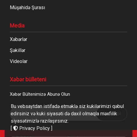
Müşahidə Şurası
Media
Xəbərlər
Şəkillər
Videolar
Xəbər bülleteni
Xəbər Bültenimizə Abunə Olun
Bu vebsaytdan istifadə etməklə siz kukilərimizi qəbul
edirsiniz və kuki siyasəti də daxil olmaqla məxfilik
Abunə ol
siyasətimizlə razılaşırsınız.
[
Privacy Policy
]