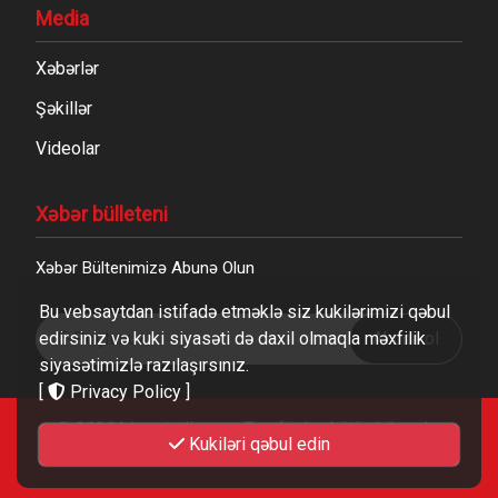
Media
Xəbərlər
Şəkillər
Videolar
Xəbər bülleteni
Xəbər Bültenimizə Abunə Olun
Bu vebsaytdan istifadə etməklə siz kukilərimizi qəbul
edirsiniz və kuki siyasəti də daxil olmaqla məxfilik
Abunə ol
siyasətimizlə razılaşırsınız.
[
Privacy Policy
]
© 2026
biosstudio.com
Tərəfindən bütün hüquqlar
Kukiləri qəbul edin
qorunur.