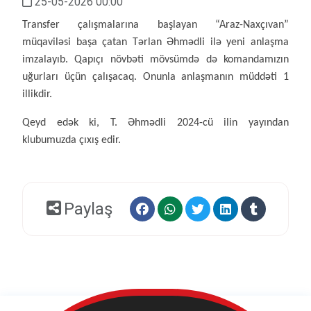
25-05-2026 00:00
Transfer çalışmalarına başlayan “Araz-Naxçıvan”
müqaviləsi başa çatan Tərlan Əhmədli ilə yeni anlaşma
imzalayıb. Qapıçı növbəti mövsümdə də komandamızın
uğurları üçün çalışacaq. Onunla anlaşmanın müddəti 1
illikdir.
Qeyd edək ki, T. Əhmədli 2024-cü ilin yayından
klubumuzda çıxış edir.
Paylaş