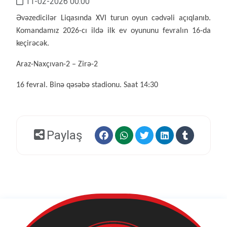
11-02-2026 00:00
Əvəzedicilər Liqasında XVI turun oyun cədvəli açıqlanıb.
Komandamız 2026-cı ildə ilk ev oyununu fevralın 16-da
keçirəcək.
Araz-Naxçıvan-2 – Zirə-2
16 fevral. Binə qəsəbə stadionu. Saat 14:30
Paylaş