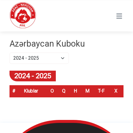
Azərbaycan Kuboku
2024 - 2025
#
Klublar
O
Q
H
M
T-F
X